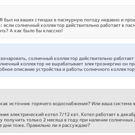
 Я был на ваших стендах в пасмурную погоду недавно и про
: если солнечный коллектор действительно работает в пас
ть? А как было бы классно!
азочаровать, солнечный коллектор действительно работает
Солнечный коллектор не вырабатывает электроэнергию он п
робное описание устройства и работы солнечного коллектор
 как источник горячего водоснабжения? Или ваша система 
ения электрический котел 7/12 квт. Котел работает в дека
у получить только 2 месяца в году при наличии солнечных 
е дни тоже. Правильно ли я рассуждаю?