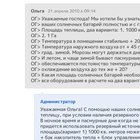
Ольга
21 апреля 2010 в 09:14
ОГ> Уважаемые господа! Мы хотели бы узнат
ОГ> ваших солнечных батарей полностью и с 
ОГ> Площадь теплицы, два варианта: 1. 1000 
ОГ> 2. 1 Га
ОГ> Температура в помещении стабильно + 20
ОГ> Температура наружного воздуха от + 45 г
ОГ> град. зимой. Морозы могут держаться дне
ОГ> И летом, и чаще зимой бывают пасмурные 
ОГ> обеспечивается постоянство температур
ОГ> охлаждение воздуха до тех же + 20?
ОГ> Какая площадь солнечных батарей необхо
ОГ> все оборудование в расчете на два варант
Администратор
Уважаемая Ольга! С помощью наших солне
теплицу, при условии наличия резервного
В ночное время и пасмурные дни когда не
придется использовать резервный источн
площадь(вариант 1) 1000 кв. метров може
+ бак накопитель тепла + блок управлени